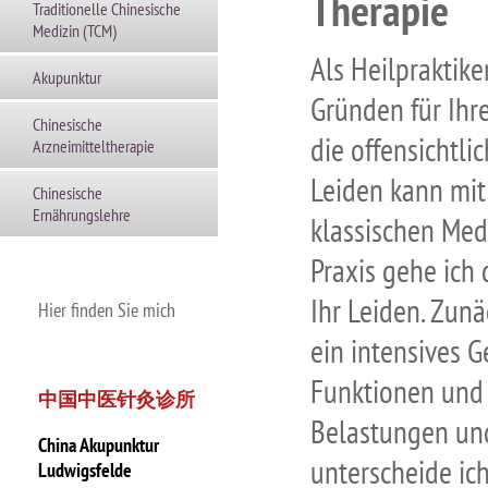
Therapie
Traditionelle Chinesische
Medizin (TCM)
Als Heilpraktik
Akupunktur
Gründen für Ihr
Chinesische
die offensichtli
Arzneimitteltherapie
Leiden kann mit
Chinesische
Ernährungslehre
klassischen Med
Praxis gehe ich 
Ihr Leiden. Zunä
Hier finden Sie mich
ein intensives 
Funktionen und
中国中医针灸诊所
Belastungen und
China Akupunktur
unterscheide ich
Ludwigsfelde