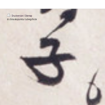
Druckversion
|
Sitemap
© china akupunktur ludwigsfelde